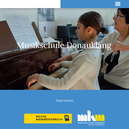
M
u
s
i
k
s
c
h
u
l
e
D
o
n
a
u
k
l
a
n
g
FÄCHERANGEBOTE
Impressum